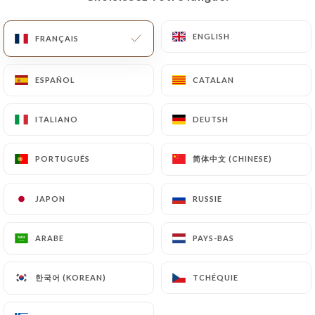
FR
MENU
ENGLISH
ENGLISH
FRANÇAIS
FRANÇAIS
ESPAÑOL
ESPAÑOL
CATALAN
CATALAN
ITALIANO
ITALIANO
DEUTSH
DEUTSH
/
ACCUEIL
LES AVIS
Les Avis
简体中文 (CHINESE)
简体中文 (CHINESE)
PORTUGUÊS
PORTUGUÊS
JAPON
JAPON
RUSSIE
RUSSIE
7 avis sur Uniiti
ARABE
ARABE
PAYS-BAS
PAYS-BAS
3.9 / 5
한국어 (KOREAN)
한국어 (KOREAN)
TCHÉQUIE
TCHÉQUIE
100% vrais avis, vérifiés.