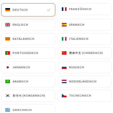
FRANZÖSISCH
FRANZÖSISCH
DE
MENÜ
DEUTSCH
DEUTSCH
ENGLISCH
ENGLISCH
SPANISCH
SPANISCH
KATALANISCH
KATALANISCH
ITALIENISCH
ITALIENISCH
/
START
BEWERTUNGEN
Bewertungen
简体中文 (CHINESISCH)
简体中文 (CHINESISCH)
PORTUGIESISCH
PORTUGIESISCH
JAPANISCH
JAPANISCH
RUSSISCH
RUSSISCH
ARABISCH
ARABISCH
NIEDERLÄNDISCH
NIEDERLÄNDISCH
7 Bewertungen auf Uniiti
3.9 / 5
한국어 (KOREANISCH)
한국어 (KOREANISCH)
TSCHECHISCH
TSCHECHISCH
100% echte, überprüfte Bewertungen.
GRIECHISCH
GRIECHISCH