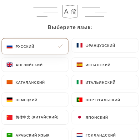
Выберите язык:
Выберите язык:
ФРАНЦУЗСКИЙ
ФРАНЦУЗСКИЙ
РУССКИЙ
РУССКИЙ
АНГЛИЙСКИЙ
АНГЛИЙСКИЙ
ИСПАНСКИЙ
ИСПАНСКИЙ
КАТАЛАНСКИЙ
КАТАЛАНСКИЙ
ИТАЛЬЯНСКИЙ
ИТАЛЬЯНСКИЙ
НЕМЕЦКИЙ
НЕМЕЦКИЙ
ПОРТУГАЛЬСКИЙ
ПОРТУГАЛЬСКИЙ
简体中文 (КИТАЙСКИЙ)
简体中文 (КИТАЙСКИЙ)
ЯПОНСКИЙ
ЯПОНСКИЙ
АРАБСКИЙ ЯЗЫК
АРАБСКИЙ ЯЗЫК
ГОЛЛАНДСКИЙ
ГОЛЛАНДСКИЙ