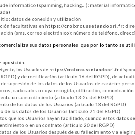
raude informático (spamming, hacking…): material informático
tada)
itio: datos de conexión y utilización
cción facultativas en
https://croixroussetandoori.fr
: dir
ción (sms, correo electrónico): número de teléfono, direcc
omercializa sus datos personales, que por lo tanto se uti
y oposición.
vigente, los Usuarios de
https://croixroussetandoori.fr
dispone
 RGPD) y de rectificación (artículo 16 del RGPD), de actuali
de supresión de los datos de los Usuarios de carácter perso
vocos, caducados o cuya recogida, utilización, comunicación
mento un consentimiento (artículo 13-2c del RGPD)
iento de los datos de los Usuarios (artículo 18 del RGPD)
o de los datos de los Usuarios (artículo 21 del RGPD)
atos que los Usuarios hayan facilitado, cuando estos datos 
ntimiento o en un contrato (artículo 20 del RGPD)
 datos de los Usuarios después de su fallecimiento y a elegir 