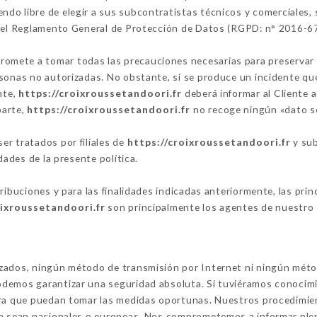
endo libre de elegir a sus subcontratistas técnicos y comerciales,
 del Reglamento General de Protección de Datos (RGPD: n° 2016-6
omete a tomar todas las precauciones necesarias para preservar l
sonas no autorizadas. No obstante, si se produce un incidente que 
nte,
https://croixroussetandoori.fr
deberá informar al Cliente 
parte,
https://croixroussetandoori.fr
no recoge ningún «dato se
r tratados por filiales de
https://croixroussetandoori.fr
y sub
dades de la presente política.
tribuciones y para las finalidades indicadas anteriormente, las pr
oixroussetandoori.fr
son principalmente los agentes de nuestro s
izados, ningún método de transmisión por Internet ni ningún mét
demos garantizar una seguridad absoluta. Si tuviéramos conocimi
ara que puedan tomar las medidas oportunas. Nuestros procedimien
ya sean nacionales o europeas. Nos comprometemos a informar ple