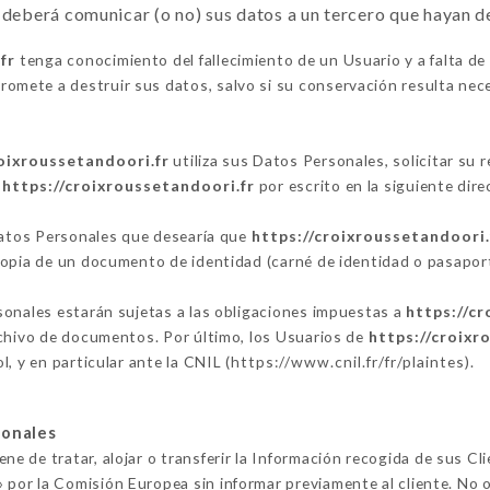
deberá comunicar (o no) sus datos a un tercero que hayan 
fr
tenga conocimiento del fallecimiento de un Usuario y a falta de
omete a destruir sus datos, salvo si su conservación resulta nece
roixroussetandoori.fr
utiliza sus Datos Personales, solicitar su 
n
https://croixroussetandoori.fr
por escrito en la siguiente di
 Datos Personales que desearía que
https://croixroussetandoori.
copia de un documento de identidad (carné de identidad o pasaport
sonales estarán sujetas a las obligaciones impuestas a
https://c
rchivo de documentos. Por último, los Usuarios de
https://croixr
, y en particular ante la CNIL (
https://www.cnil.fr/fr/plaintes
).
sonales
ene de tratar, alojar o transferir la Información recogida de sus Cl
or la Comisión Europea sin informar previamente al cliente. No 