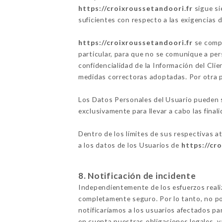
https://croixroussetandoori.fr
sigue si
suficientes con respecto a las exigencias
https://croixroussetandoori.fr
se compr
particular, para que no se comunique a per
confidencialidad de la Información del Clie
medidas correctoras adoptadas. Por otra 
Los Datos Personales del Usuario pueden se
exclusivamente para llevar a cabo las finali
Dentro de los límites de sus respectivas a
a los datos de los Usuarios de
https://cr
8. Notificación de incidente
Independientemente de los esfuerzos real
completamente seguro. Por lo tanto, no po
notificaríamos a los usuarios afectados p
en cuenta nuestras obligaciones legales, 