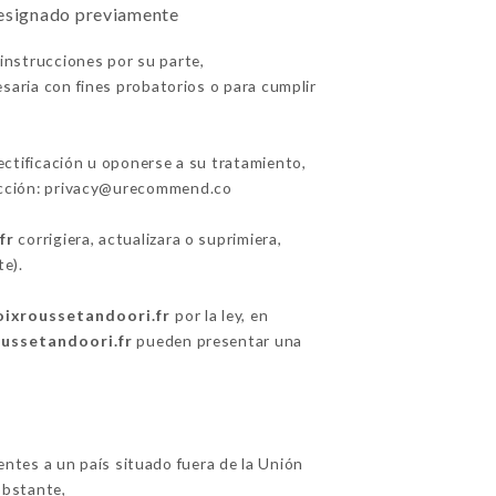
designado previamente
 instrucciones por su parte,
saria con fines probatorios o para cumplir
rectificación u oponerse a su tratamiento,
rección: privacy@urecommend.co
fr
corrigiera, actualizara o suprimiera,
e).
roixroussetandoori.fr
por la ley, en
oussetandoori.fr
pueden presentar una
ientes a un país situado fuera de la Unión
obstante,