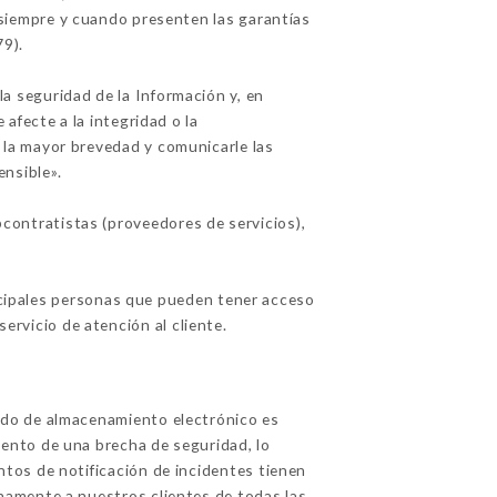
 siempre y cuando presenten las garantías
79).
a seguridad de la Información y, en
afecte a la integridad o la
a la mayor brevedad y comunicarle las
nsible».
contratistas (proveedores de servicios),
incipales personas que pueden tener acceso
ervicio de atención al cliente.
odo de almacenamiento electrónico es
ento de una brecha de seguridad, lo
tos de notificación de incidentes tienen
namente a nuestros clientes de todas las