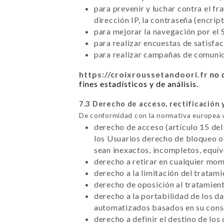
para prevenir y luchar contra el f
dirección IP, la contraseña (encrip
para mejorar la navegación por el S
para realizar encuestas de satisfa
para realizar campañas de comunica
https://croixroussetandoori.fr
no c
fines estadísticos y de análisis.
7.3 Derecho de acceso, rectificación 
De conformidad con la normativa europea 
derecho de acceso (artículo 15 del
los Usuarios derecho de bloqueo o 
sean inexactos, incompletos, equí
derecho a retirar en cualquier mo
derecho a la limitación del tratam
derecho de oposición al tratamient
derecho a la portabilidad de los d
automatizados basados en su conse
derecho a definir el destino de los