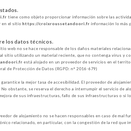
estados.
i.fr
tiene como objeto proporcionar información sobre las activid
 en el sitio
https://croixroussetandoori.fr
información lo más p
re los datos técnicos.
l sitio web no se hace responsable de los daños materiales relacionad
al sitio utilizando un material reciente, que no contenga virus y 
tandoori.fr
está alojado en un proveedor de servicios en el territ
eral de Protección de Datos (RGPD: n° 2016-679)
 garantice la mejor tasa de accesibilidad. El proveedor de alojamie
o. No obstante, se reserva el derecho a interrumpir el servicio de 
ejora de sus infraestructuras, fallo de sus infraestructuras o si l
veedor de alojamiento no se hacen responsables en caso de mal fun
fónico relacionado, en particular, con la congestión de la red que im