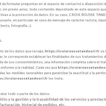
ad de formular preguntas en el espacio de contacto) a disposició
 sin previo aviso, todo contenido depositado en este espacio que 
relativas a la protección de datos. En su caso, CROIX ROUSSE TAND
l usuario, en particular en caso de mensaje de carácter racista, inju
texto, fotografía…).
s.
nto de los datos que recoge,
https://croixroussetandoori.fr
se 
ar, le corresponde establecer las finalidades de sus tratamientos 
ogida de sus consentimientos, una información completa sobre el t
conforme a la realidad. Cada vez que
https://croixroussetandoor
as las medidas razonables para garantizar la exactitud y la perti
ps://croixroussetandoori.fr
los trata.
atar todo o parte de los datos:
Sitio y la gestión y la trazabilidad de los servicios y presta
 facturación, historial de pedidos, etc.