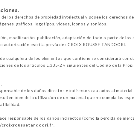
aciones.
los derechos de propiedad intelectual y posee los derechos de 
mágenes, gráficos, logotipos, vídeos, iconos y sonidos.
ión, modificación, publicación, adaptación de todo o parte de los
alvo autorización escrita previa de : CROIX ROUSSE TANDOORI.
 de cualquiera de los elementos que contiene se considerará constit
iones de los artículos L.335-2 y siguientes del Código de la Propi
.
able de los daños directos e indirectos causados al material del
resulten bien de la utilización de un material que no cumpla las esp
atibilidad.
esponsable de los daños indirectos (como la pérdida de mercad
//croixroussetandoori.fr
.